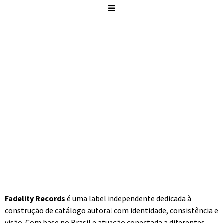
FADELITY RECORDS
FROM COMPOSITION TO LASTING PRESENCE
Onde a obra ganha forma, contexto e permanência
Fadelity Records
é uma label independente dedicada à
construção de catálogo autoral com identidade, consistência e
visão. Com base no Brasil e atuação conectada a diferentes