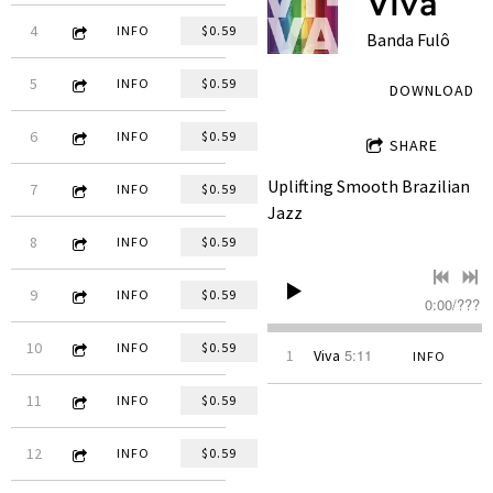
Viva
3:42
4
Sempre Bom
INFO
$0.59
Banda Fulô
4:48
5
Cabelo de Anjo
INFO
$0.59
DOWNLOAD
5:23
6
Iceland
INFO
$0.59
SHARE
Uplifting Smooth Brazilian
4:35
7
Preludiando
INFO
$0.59
Jazz
4:32
8
No
INFO
$0.59
4:59
9
Clarinete Holandês
INFO
$0.59
0:00
/
???
3:09
10
Solfeggietto
INFO
$0.59
5:11
1
Viva
INFO
6:19
11
Blue in Choro
INFO
$0.59
5:08
12
Tomando um Chopin
INFO
$0.59