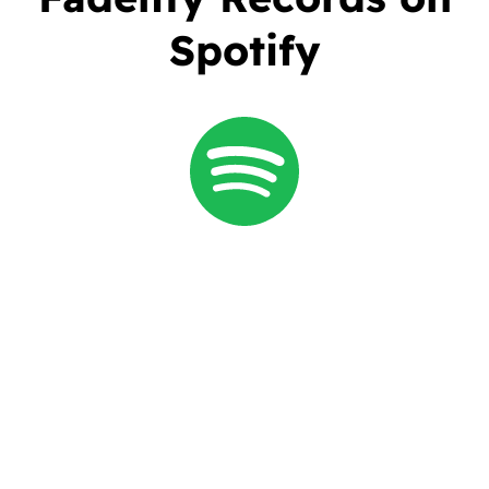
Spotify
MUSIC
Mais do que lançar músicas, a
Fadelity Records
busca
construir um catálogo sólido, capaz de sustentar presença
editorial, inserção no mercado e oportunidades de promoção e
licenciamento.
A
Fadelity Records
existe para transformar música autoral