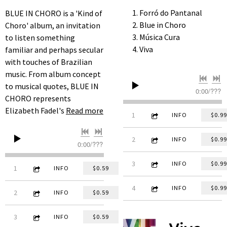
Forró do Pantanal
BLUE IN CHORO is a 'Kind of
Blue in Choro
Choro' album, an invitation
Música Cura
to listen something
Viva
familiar and perhaps secular
with touches of Brazilian
music. From album concept
to musical quotes, BLUE IN
0:00
/
???
CHORO represents
Elizabeth Fadel's
Read more
3:27
1
Forró do Pantanal (feat. Be
INFO
$0.99
5:34
2
Blue in Choro
INFO
$0.99
0:00
/
???
5:20
3
Música Cura
INFO
$0.99
3:35
1
De E para E
INFO
$0.59
5:12
4
Viva (remastered)
INFO
$0.99
5:52
2
Antonio Rocks
INFO
$0.59
4:35
3
Black Keys
INFO
$0.59