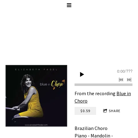
0:00
/
???
From the recording
Blue in
Choro
$0.59
SHARE
Brazilian Choro
Piano - Mandolin -