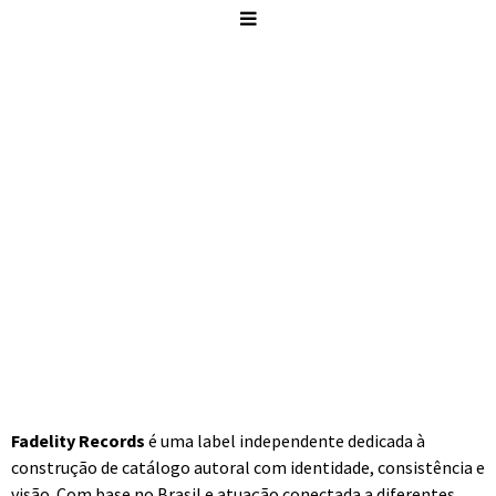
FADELITY RECORDS
FROM COMPOSITION TO LASTING PRESENCE
Onde a obra ganha forma, contexto e permanência
Fadelity Records
é uma label independente dedicada à
construção de catálogo autoral com identidade, consistência e
visão. Com base no Brasil e atuação conectada a diferentes