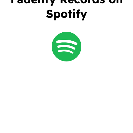
Spotify
MUSIC
Mais do que lançar músicas, a
Fadelity Records
busca
construir um catálogo sólido, capaz de sustentar presença
editorial, inserção no mercado e oportunidades de promoção e
licenciamento.
A
Fadelity Records
existe para transformar música autoral