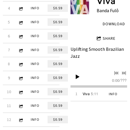
Viva
3:42
4
Sempre Bom
INFO
$0.59
Banda Fulô
4:48
5
Cabelo de Anjo
INFO
$0.59
DOWNLOAD
5:23
6
Iceland
INFO
$0.59
SHARE
Uplifting Smooth Brazilian
4:35
7
Preludiando
INFO
$0.59
Jazz
4:32
8
No
INFO
$0.59
4:59
9
Clarinete Holandês
INFO
$0.59
0:00
/
???
3:09
10
Solfeggietto
INFO
$0.59
5:11
1
Viva
INFO
6:19
11
Blue in Choro
INFO
$0.59
5:08
12
Tomando um Chopin
INFO
$0.59