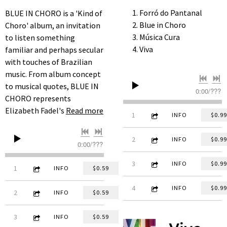
Forró do Pantanal
BLUE IN CHORO is a 'Kind of
Blue in Choro
Choro' album, an invitation
Música Cura
to listen something
Viva
familiar and perhaps secular
with touches of Brazilian
music. From album concept
to musical quotes, BLUE IN
0:00
/
???
CHORO represents
Elizabeth Fadel's
Read more
3:27
1
Forró do Pantanal (feat. Be
INFO
$0.99
5:34
2
Blue in Choro
INFO
$0.99
0:00
/
???
5:20
3
Música Cura
INFO
$0.99
3:35
1
De E para E
INFO
$0.59
5:12
4
Viva (remastered)
INFO
$0.99
5:52
2
Antonio Rocks
INFO
$0.59
4:35
3
Black Keys
INFO
$0.59